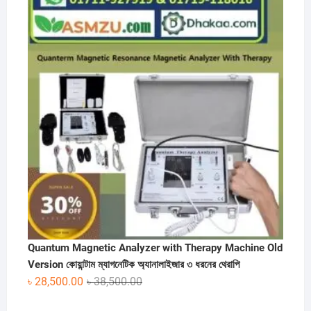
was:
is:
৳ 60,000.00.
৳ 30,000.00.
Quantum Magnetic Analyzer with Therapy Machine Old
Version কোয়ান্টাম ম্যাগনেটিক অ্যানালাইজার ৩ ধরনের থেরাপি
Original
Current
৳
28,500.00
৳
38,500.00
price
price