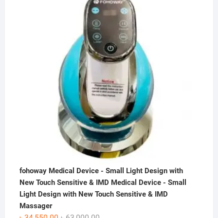
৳ 50,000.00.
৳ 36,000.00.
fohoway Medical Device - Small Light Design with
New Touch Sensitive & IMD Medical Device - Small
Light Design with New Touch Sensitive & IMD
Massager
Original
Current
৳
34,550.00
৳
63,000.00