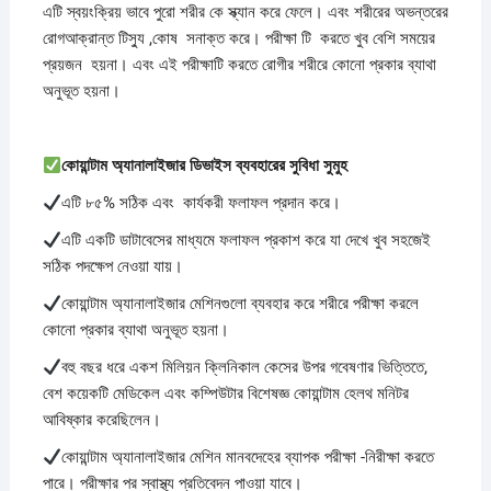
এটি স্বয়ংক্রিয় ভাবে পুরো শরীর কে স্ক্যান করে ফেলে। এবং শরীরের অভন্তরের
রোগআক্রান্ত টিস্যু ,কোষ সনাক্ত করে। পরীক্ষা টি করতে খুব বেশি সময়ের
প্রয়জন হয়না। এবং এই পরীক্ষাটি করতে রোগীর শরীরে কোনো প্রকার ব্যাথা
অনুভূত হয়না।
কোয়ান্টাম অ্যানালাইজার ডিভাইস ব্যবহারের সুবিধা সুমুহ
এটি ৮৫% সঠিক এবং কার্যকরী ফলাফল প্রদান করে।
এটি একটি ডাটাবেসের মাধ্যমে ফলাফল প্রকাশ করে যা দেখে খুব সহজেই
সঠিক পদক্ষেপ নেওয়া যায়।
কোয়ান্টাম অ্যানালাইজার মেশিনগুলো ব্যবহার করে শরীরে পরীক্ষা করলে
কোনো প্রকার ব্যাথা অনুভূত হয়না।
বহু বছর ধরে একশ মিলিয়ন ক্লিনিকাল কেসের উপর গবেষণার ভিত্তিতে,
বেশ কয়েকটি মেডিকেল এবং কম্পিউটার বিশেষজ্ঞ কোয়ান্টাম হেলথ মনিটর
আবিষ্কার করেছিলেন।
কোয়ান্টাম অ্যানালাইজার মেশিন মানবদেহের ব্যাপক পরীক্ষা -নিরীক্ষা করতে
পারে। পরীক্ষার পর স্বাস্থ্য প্রতিবেদন পাওয়া যাবে।