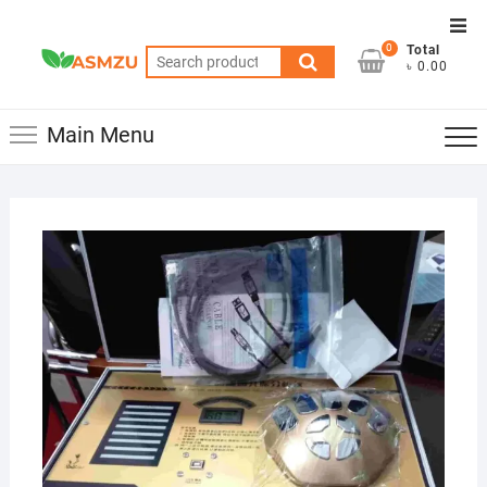
Skip
Top
to
0
Total
Men
Search
content
৳ 0.00
for:
Main Menu