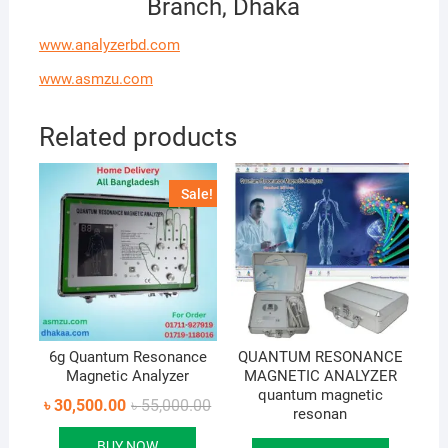
Branch, Dhaka
www.analyzerbd.com
www.asmzu.com
Related products
Sale!
6g Quantum Resonance
QUANTUM RESONANCE
Magnetic Analyzer
MAGNETIC ANALYZER
quantum magnetic
Original
Current
৳
30,500.00
৳
55,000.00
resonan
price
price
was:
is:
BUY NOW