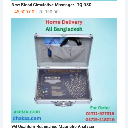
New Blood Circulative Massager -TQ D30
Original
Current
৳
48,500.00
৳
70,950.00
price
price
was:
is:
৳ 70,950.00.
৳ 48,500.00.
9G Quantum Resonance Magnetic Analyzer