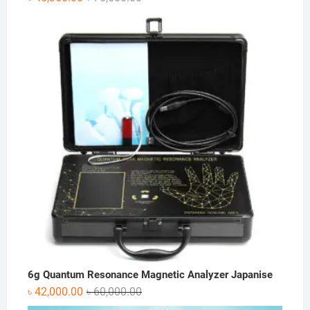
price
price
was:
is:
৳ 75,600.00.
৳ 45,360.00.
6g Quantum Resonance Magnetic Analyzer Japanise
Original
Current
৳
42,000.00
৳
60,000.00
price
price