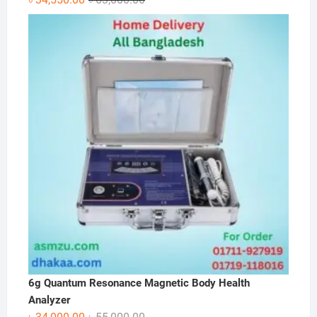
price
price
was:
is:
৳ 63,000.00.
৳ 34,550.00.
6g Quantum Resonance Magnetic Body Health
Analyzer
Original
Current