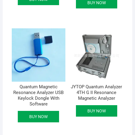
৳ 55,000.00.
৳ 30,500.00.
BUY NOW
Quantum Magnetic
JYTOP Quantum Analyzer
Resonance Analyzer USB
4TH G II Resonance
Keylock Dongle With
Magnetic Analyzer
Software
BUY NOW
BUY NOW