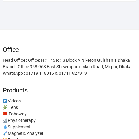
was:
is:
৳ 38,500.00.
৳ 28,500.00.
Office
Head Office : Office: H# 145 R# 3 Block A Niketon Gulshan 1 Dhaka
Branch Office:958-968 East Shewrapara. Main Road, Mirpur, Dhaka
WhatsApp : 01719 118016 & 01711 927919
Products
Videos
Tiens
Fohoway
Physiotherapy
Supplement
Magnetic Analyzer