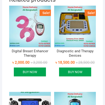
Sale!
Sale!
Digital Breast Enhancer
Diagnostic and Therapy
Therapy
Devices
Original
Current
Origina
Curren
৳
2,000.00
৳
3,200.00
৳
18,500.00
৳
28,500.00
price
price
price
price
was:
is:
was:
is:
BUY NOW
BUY NOW
৳ 3,200.00.
৳ 2,000.00.
৳ 28,50
৳ 18,50