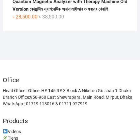
Quantum Magnetic Analyzer with Therapy Machine Old
Version কোয়ান্টাম ম্যাগনেটিক অ্যানালাইজার ৩ ধরনের থেরাপি
Original
Current
৳
28,500.00
৳
38,500.00
price
price
was:
is:
৳ 38,500.00.
৳ 28,500.00.
Office
Head Office : Office: H# 145 R# 3 Block A Niketon Gulshan 1 Dhaka
Branch Office:958-968 East Shewrapara. Main Road, Mirpur, Dhaka
WhatsApp : 01719 118016 & 01711 927919
Products
Videos
Tiens