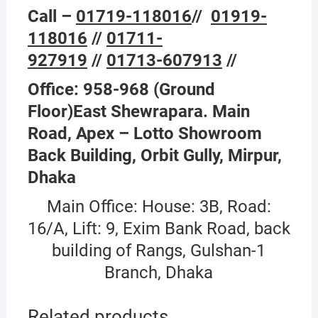
Call –
01719-118016
//
01919-
118016
//
01711-
927919
//
01713-607913
//
Office: 958-968 (Ground
Floor)East Shewrapara. Main
Road, Apex – Lotto Showroom
Back Building, Orbit Gully, Mirpur,
Dhaka
Main Office: House: 3B, Road:
16/A, Lift: 9, Exim Bank Road, back
building of Rangs, Gulshan-1
Branch, Dhaka
Related products