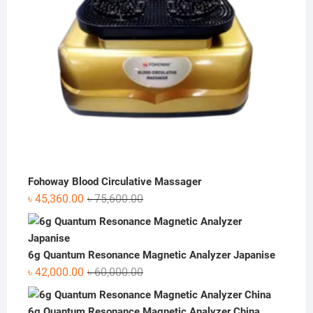
Fohoway Blood Circulative Massager
Original
Current
৳
45,360.00
৳
75,600.00
price
price
was:
is:
৳ 75,600.00.
৳ 45,360.00.
6g Quantum Resonance Magnetic Analyzer Japanise
Original
Current
৳
42,000.00
৳
60,000.00
price
price
was:
is:
6g Quantum Resonance Magnetic Analyzer China