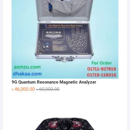
9G Quantum Resonance Magnetic Analyzer
Original
Current
৳
46,000.00
৳
60,000.00
price
price
was:
is:
৳ 60,000.00.
৳ 46,000.00.