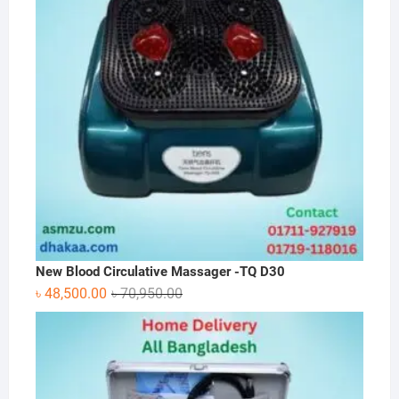
New Blood Circulative Massager -TQ D30
Original
Current
৳
48,500.00
৳
70,950.00
price
price
was:
is:
৳ 70,950.00.
৳ 48,500.00.