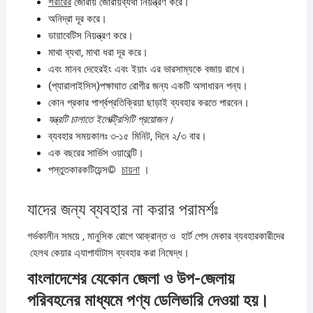
শরীরের
জোরায় জোরায়ব্যথা নিয়ন্ত্রণ করে।
অনিদ্রা দূর করে।
ডায়াবেটিস নিয়ন্ত্রণ করে।
মাথা ব্যথা, মাথা ধরা দূর করে।
এবং মানব দেহেরইং এবং ইয়াং এর ভারসাম্যকে বজায় রাখে।
(প্যারালাইসিস)পক্ষাঘাত রোগীর জন্য একটি অসাধারন পন্য।
কোন প্রকার পার্শ্বপ্রতিক্রিয়া ছাড়াই ব্যবহার করতে পারবেন।
যন্ত্রটি
চালাতে
ইলেক্ট্রিসিটি
প্রয়োজন।
ব্যবহার সময়কালঃ ৩-১৫ মিনিট, দিনে ২/৩ বার।
এক বছরের সার্ভিস ওয়ারেন্টি।
পস্তুতকারকটিয়েন্স©
চায়না
।
যাদের জন্য ব্যবহার না করার পরামর্শঃ
গর্ভকালীন সময়ে , মানুসিক রোগে আক্রান্ত ও হার্ট পেস মেকার ব্যবহারকারীদের
হেলথ কেয়ার এ্যাপার্যাটাস ব্যবহার করা নিষেদ্ধ।
বাংলাদেশের যেকোন জেলা ও উপ-জেলায়
পরিবহনের মাধ্যমে পণ্য ডেলিভারি দেওয়া হয়।