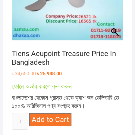
Tiens Acupoint Treasure Price In
Bangladesh
Original
Current
৳
34,650.00
৳
25,988.00
price
price
was:
is:
ফোনে অর্ডার করতে কল করুন
৳ 34,650.00.
৳ 25,988.00.
বাংলাদেশের যেকোন প্রান্ত থেকে ক্যাশ অন ডেলিভারি তে
১০০% অরিজিনাল পণ্য সংগ্রহ করুন।
Tiens
Add to Cart
Acupoint
Treasure