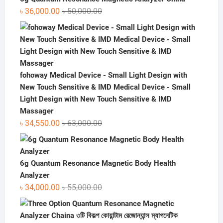
৳ 60,000.00.
৳ 42,000.00.
Original
Current
৳
36,000.00
৳
50,000.00
price
price
was:
is:
৳ 50,000.00.
৳ 36,000.00.
fohoway Medical Device - Small Light Design with
New Touch Sensitive & IMD Medical Device - Small
Light Design with New Touch Sensitive & IMD
Massager
Original
Current
৳
34,550.00
৳
63,000.00
price
price
was:
is:
৳ 63,000.00.
৳ 34,550.00.
6g Quantum Resonance Magnetic Body Health
Analyzer
Original
Current
৳
34,000.00
৳
55,000.00
price
price
was:
is:
৳ 55,000.00.
৳ 34,000.00.