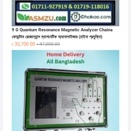
9 G Quantum Resonance Magnetic Analyzer Chaina
কোয়ান্টাম রেজোন্যান্স ম্যাগনেটিক অ্যানালাইজার (চাইনা প্রযুক্তি)
Original
Current
৳
32,700.00
৳
47,000.00
price
price
was:
is:
৳ 47,000.00.
৳ 32,700.00.