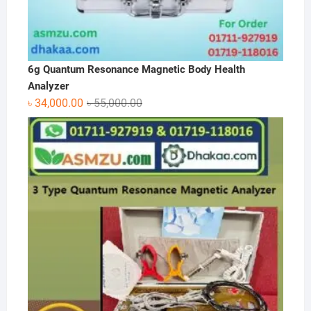
6g Quantum Resonance Magnetic Body Health
Analyzer
Original
Current
৳
34,000.00
৳
55,000.00
price
price
was:
is:
৳ 55,000.00.
৳ 34,000.00.