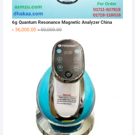
6g Quantum Resonance Magnetic Analyzer China
Original
Current
৳
36,000.00
৳
50,000.00
price
price
was:
is:
৳ 50,000.00.
৳ 36,000.00.