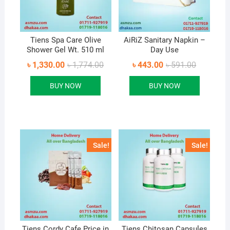
Tiens Spa Care Olive
AiRiZ Sanitary Napkin –
Shower Gel Wt. 510 ml
Day Use
Original
Current
Original
Current
৳
1,330.00
৳
1,774.00
৳
443.00
৳
591.00
price
price
price
price
was:
is:
was:
is:
BUY NOW
BUY NOW
৳ 1,774.00.
৳ 1,330.00.
৳ 591.00.
৳ 443.00.
Sale!
Sale!
Tiens Cordy Cafe Price in
Tiens Chitosan Capsules