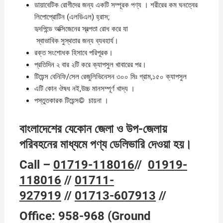
ডায়াবেটিক রোগীদের জন্য একটি সম্পূরক পণ্য । শরীরের কম ঘনত্বের
লিপোপ্রোটিন (এলডিএল) হ্রাস;
হৃদপিন্ডে অক্সিজেনের স্বল্পতা রোধ করে যা
স্বাভাবিক সুস্থতার জন্য ব্যবহার্য।
রক্ত সংশোধক হিসাবে পরিপূরক।
প্রতিদিন ২ বার ২টি করে ক্যাপসুল খাবারের পর।
টিয়েন্স বেনিফি/সেল রেজুলিভিনেসন ৩০০ মিঃ গ্রাম,১৫০ ক্যাপসুল
এটি কোন ঔষধ নই,উচ্চ মানসম্পূর্ণ খাদ্য ।
পস্তুতকারক টিয়েন্স© চায়না ।
বাংলাদেশের যেকোন জেলা ও উপ-জেলায়
পরিবহনের মাধ্যমে পণ্য ডেলিভারি দেওয়া হয়।
Call –
01719-118016
//
01919-
118016
//
01711-
927919
//
01713-607913
//
Office: 958-968 (Ground