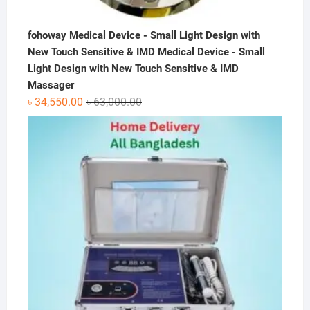
fohoway Medical Device - Small Light Design with
New Touch Sensitive & IMD Medical Device - Small
Light Design with New Touch Sensitive & IMD
Massager
Original
Current
৳
34,550.00
৳
63,000.00
price
price
was:
is:
৳ 63,000.00.
৳ 34,550.00.