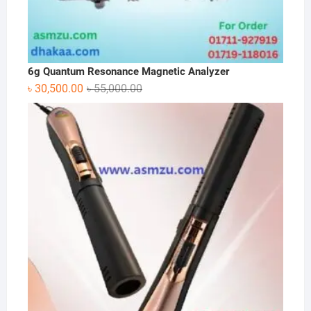
6g Quantum Resonance Magnetic Analyzer
Original
Current
৳
30,500.00
৳
55,000.00
price
price
was:
is:
৳ 55,000.00.
৳ 30,500.00.