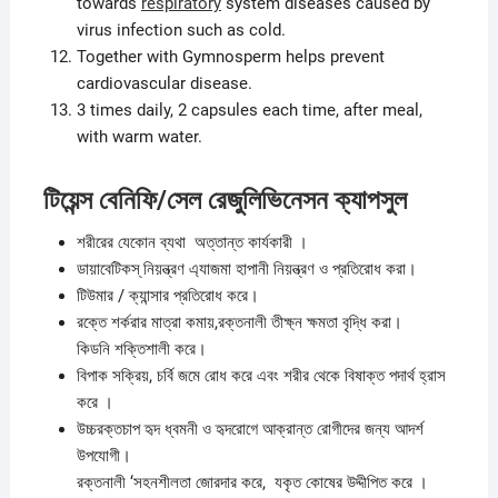
towards
respiratory
system diseases caused by
virus infection such as cold.
Together with Gymnosperm helps prevent
cardiovascular disease.
3 times daily, 2 capsules each time, after meal,
with warm water.
টিয়েন্স
বেনিফি
/
সেল
রেজুলিভিনেসন
ক্যাপসুল
শরীরের যেকোন ব্যথা অত্তান্ত কার্যকারী ।
ডায়াবেটিকস্‌ নিয়ন্ত্রণ এ্যাজমা হাপানী নিয়ন্ত্রণ ও প্রতিরোধ করা।
টিউমার / ক্যান্সার প্রতিরোধ করে।
রক্তে শর্করার মাত্রা কমায়,রক্তনালী তীক্ষ্ন ক্ষমতা বৃদ্ধি করা।
কিডনি শক্তিশালী করে।
বিপাক সক্রিয়, চর্বি জমে রোধ করে এবং শরীর থেকে বিষাক্ত পদার্থ হ্রাস
করে ।
উচ্চরক্তচাপ হৃদ ধ্বমনী ও হৃদরোগে আক্রান্ত রোগীদের জন্য আদর্শ
উপযোগী।
রক্তনালী ‘সহনশীলতা জোরদার করে, যকৃত কোষের উদ্দীপিত করে ।