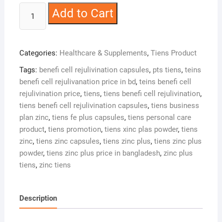
Tiens
Add to Cart
Cell
Rejuvenation
Capsules
Categories:
Healthcare & Supplements
,
Tiens Product
quantity
Tags:
benefi cell rejulivination capsules
,
pts tiens
,
teins
benefi cell rejulivanation price in bd
,
teins benefi cell
rejulivination price
,
tiens
,
tiens benefi cell rejulivination
,
tiens benefi cell rejulivination capsules
,
tiens business
plan zinc
,
tiens fe plus capsules
,
tiens personal care
product
,
tiens promotion
,
tiens xinc plas powder
,
tiens
zinc
,
tiens zinc capsules
,
tiens zinc plus
,
tiens zinc plus
powder
,
tiens zinc plus price in bangladesh
,
zinc plus
tiens
,
zinc tiens
Description