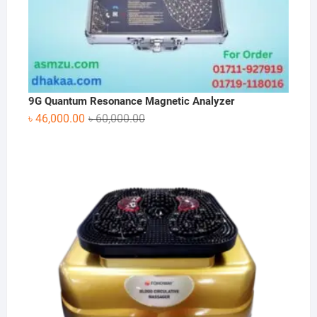
9G Quantum Resonance Magnetic Analyzer
Original
Current
৳
46,000.00
৳
60,000.00
price
price
was:
is:
৳ 60,000.00.
৳ 46,000.00.