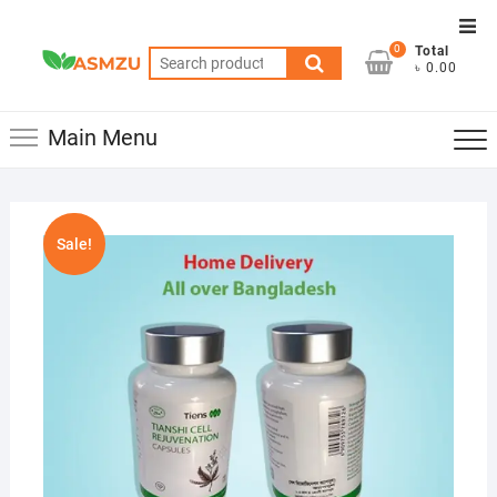
Skip
Top
to
0
Total
Men
Search
content
৳ 0.00
for:
Main Menu
Sale!