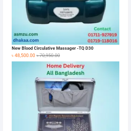
New Blood Circulative Massager -TQ D30
Original
Current
৳
48,500.00
৳
70,950.00
price
price
was:
is:
৳ 70,950.00.
৳ 48,500.00.